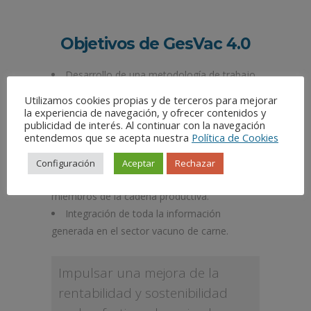
Objetivos de GesVac 4.0
Desarrollo de una metodología de trabajo
en base a información objetiva por y para el
Utilizamos cookies propias y de terceros para mejorar
ganadero.
la experiencia de navegación, y ofrecer contenidos y
publicidad de interés. Al continuar con la navegación
Promover la utilización de la información
entendemos que se acepta nuestra
Política de Cookies
como herramienta de análisis de negocio de
las explotaciones de vacuno
Configuración
Aceptar
Rechazar
Transferir conocimiento a todos los
miembros de la cadena productiva.
Integración de toda la información
generada en el sector vacuno de carne.
Impulsar una mejora de la
rentabilidad y sostenibilidad