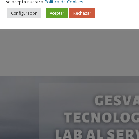
se acepta nuestra
Política de Cookies
de divulgación del Grupo Operativo (GO) GESVAC 4.0: ‘Plataforma cola
és de su transformación digital’. Dicha jornada, organizada por el Ins
Configuración
Aceptar
Rechazar
 Ciudad Rodrigo (Salamanca), a la cual asistieron alrededor de 40 pe