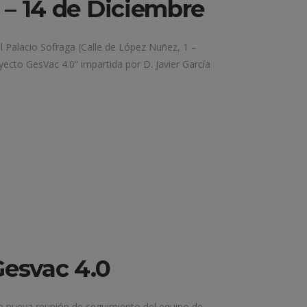
 – 14 de Diciembre
 Palacio Sofraga (Calle de López Nuñez, 1 –
yecto GesVac 4.0” impartida por D. Javier García
Gesvac 4.0
na nueva reunión de seguimiento del equipo de