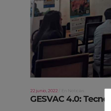
22 junio, 2022
En
Noticias
GESVAC 4.0: Tecnolo