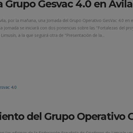
 Grupo Gesvac 4.0 en Ávila
vila, por la mañana, una Jornada del Grupo Operativo GesVac 4.0 en el
 La Jornada se iniciará con dos ponencias sobre las “Fortalezas del pro
Limusín, a la que seguirá otra de “Presentación de la...
ento del Grupo Operativo 
en las oficinas de la Federación Española de Criadores de Limusín u