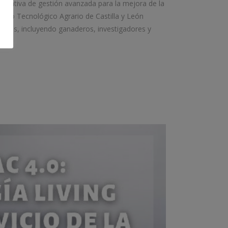
borativa de gestión avanzada para la mejora de la
tituto Tecnológico Agrario de Castilla y León
rsonas, incluyendo ganaderos, investigadores y